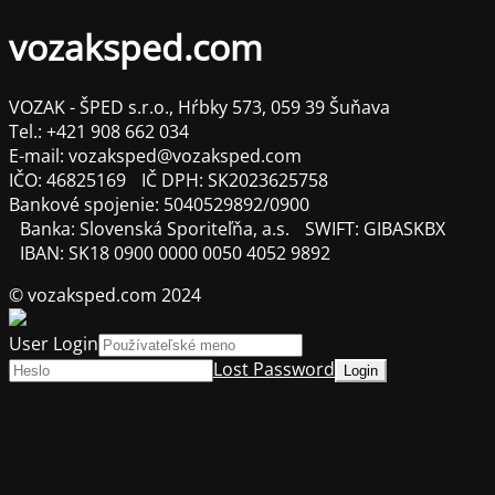
vozaksped.com
VOZAK - ŠPED s.r.o., Hŕbky 573, 059 39 Šuňava
Tel.: +421 908 662 034
E-mail: vozaksped@vozaksped.com
IČO: 46825169 IČ DPH: SK2023625758
Bankové spojenie: 5040529892/0900
Banka: Slovenská Sporiteľňa, a.s. SWIFT: GIBASKBX
IBAN: SK18 0900 0000 0050 4052 9892
© vozaksped.com 2024
User Login
Lost Password